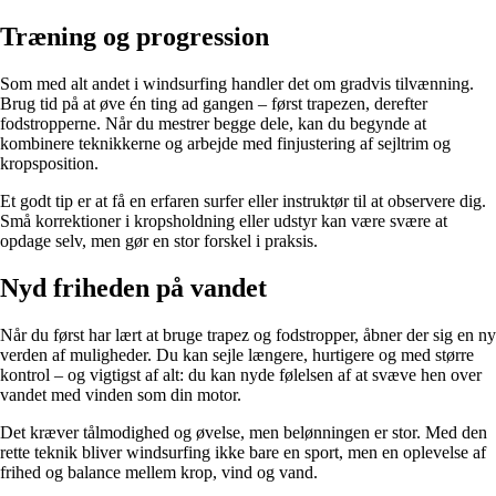
Træning og progression
Som med alt andet i windsurfing handler det om gradvis tilvænning.
Brug tid på at øve én ting ad gangen – først trapezen, derefter
fodstropperne. Når du mestrer begge dele, kan du begynde at
kombinere teknikkerne og arbejde med finjustering af sejltrim og
kropsposition.
Et godt tip er at få en erfaren surfer eller instruktør til at observere dig.
Små korrektioner i kropsholdning eller udstyr kan være svære at
opdage selv, men gør en stor forskel i praksis.
Nyd friheden på vandet
Når du først har lært at bruge trapez og fodstropper, åbner der sig en ny
verden af muligheder. Du kan sejle længere, hurtigere og med større
kontrol – og vigtigst af alt: du kan nyde følelsen af at svæve hen over
vandet med vinden som din motor.
Det kræver tålmodighed og øvelse, men belønningen er stor. Med den
rette teknik bliver windsurfing ikke bare en sport, men en oplevelse af
frihed og balance mellem krop, vind og vand.