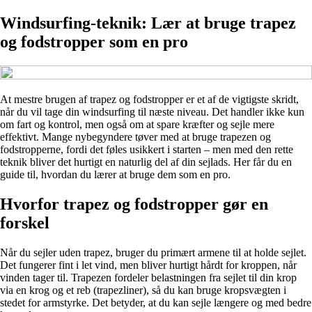
Windsurfing-teknik: Lær at bruge trapez
og fodstropper som en pro
At mestre brugen af trapez og fodstropper er et af de vigtigste skridt,
når du vil tage din windsurfing til næste niveau. Det handler ikke kun
om fart og kontrol, men også om at spare kræfter og sejle mere
effektivt. Mange nybegyndere tøver med at bruge trapezen og
fodstropperne, fordi det føles usikkert i starten – men med den rette
teknik bliver det hurtigt en naturlig del af din sejlads. Her får du en
guide til, hvordan du lærer at bruge dem som en pro.
Hvorfor trapez og fodstropper gør en
forskel
Når du sejler uden trapez, bruger du primært armene til at holde sejlet.
Det fungerer fint i let vind, men bliver hurtigt hårdt for kroppen, når
vinden tager til. Trapezen fordeler belastningen fra sejlet til din krop
via en krog og et reb (trapezliner), så du kan bruge kropsvægten i
stedet for armstyrke. Det betyder, at du kan sejle længere og med bedre