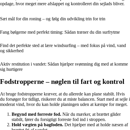
opdage, hvor meget mere afslappet og kontrolleret din sejlads bliver.
Sæt mål for din roning – og følg din udvikling trin for trin
Fang bølgerne med perfekt timing: Sådan træner du din surfrytme
Find det perfekte sted at lære windsurfing – med fokus på vind, vand
og sikkerhed
Aktiv restitution i vandet: Sådan hjælper svømning dig med at komme
sig hurtigere
Fodstropperne – nøglen til fart og kontrol
At bruge fodstropperne kræver, at du allerede kan plane stabilt. Hvis
du forsøger for tidligt, risikerer du at miste balancen. Start med at sejle i
moderat vind, hvor du kan holde planingen uden at kæmpe for meget.
Begynd med forreste fod.
Når du mærker, at brættet glider
stabilt, fører du forsigtigt forreste fod ind i stroppen.
Hold vægten på bagfoden.
Det hjælper med at holde næsen af
brættet fri af vandet.