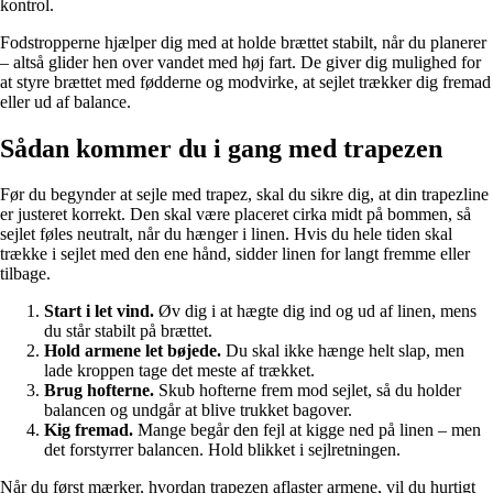
kontrol.
Fodstropperne hjælper dig med at holde brættet stabilt, når du planerer
– altså glider hen over vandet med høj fart. De giver dig mulighed for
at styre brættet med fødderne og modvirke, at sejlet trækker dig fremad
eller ud af balance.
Sådan kommer du i gang med trapezen
Før du begynder at sejle med trapez, skal du sikre dig, at din trapezline
er justeret korrekt. Den skal være placeret cirka midt på bommen, så
sejlet føles neutralt, når du hænger i linen. Hvis du hele tiden skal
trække i sejlet med den ene hånd, sidder linen for langt fremme eller
tilbage.
Start i let vind.
Øv dig i at hægte dig ind og ud af linen, mens
du står stabilt på brættet.
Hold armene let bøjede.
Du skal ikke hænge helt slap, men
lade kroppen tage det meste af trækket.
Brug hofterne.
Skub hofterne frem mod sejlet, så du holder
balancen og undgår at blive trukket bagover.
Kig fremad.
Mange begår den fejl at kigge ned på linen – men
det forstyrrer balancen. Hold blikket i sejlretningen.
Når du først mærker, hvordan trapezen aflaster armene, vil du hurtigt