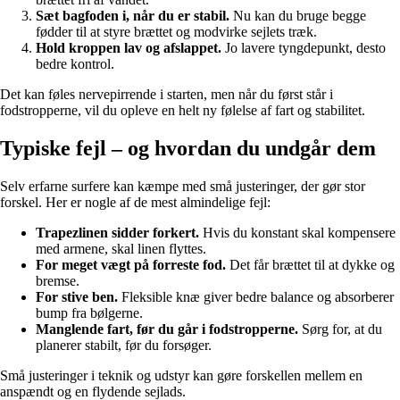
Sæt bagfoden i, når du er stabil.
Nu kan du bruge begge
fødder til at styre brættet og modvirke sejlets træk.
Hold kroppen lav og afslappet.
Jo lavere tyngdepunkt, desto
bedre kontrol.
Det kan føles nervepirrende i starten, men når du først står i
fodstropperne, vil du opleve en helt ny følelse af fart og stabilitet.
Typiske fejl – og hvordan du undgår dem
Selv erfarne surfere kan kæmpe med små justeringer, der gør stor
forskel. Her er nogle af de mest almindelige fejl:
Trapezlinen sidder forkert.
Hvis du konstant skal kompensere
med armene, skal linen flyttes.
For meget vægt på forreste fod.
Det får brættet til at dykke og
bremse.
For stive ben.
Fleksible knæ giver bedre balance og absorberer
bump fra bølgerne.
Manglende fart, før du går i fodstropperne.
Sørg for, at du
planerer stabilt, før du forsøger.
Små justeringer i teknik og udstyr kan gøre forskellen mellem en
anspændt og en flydende sejlads.