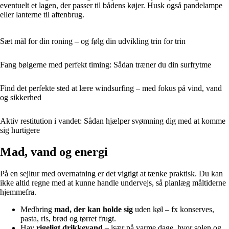
eventuelt et lagen, der passer til bådens køjer. Husk også pandelampe
eller lanterne til aftenbrug.
Sæt mål for din roning – og følg din udvikling trin for trin
Fang bølgerne med perfekt timing: Sådan træner du din surfrytme
Find det perfekte sted at lære windsurfing – med fokus på vind, vand
og sikkerhed
Aktiv restitution i vandet: Sådan hjælper svømning dig med at komme
sig hurtigere
Mad, vand og energi
På en sejltur med overnatning er det vigtigt at tænke praktisk. Du kan
ikke altid regne med at kunne handle undervejs, så planlæg måltiderne
hjemmefra.
Medbring
mad, der kan holde sig
uden køl – fx konserves,
pasta, ris, brød og tørret frugt.
Hav
rigeligt drikkevand
– især på varme dage, hvor solen og