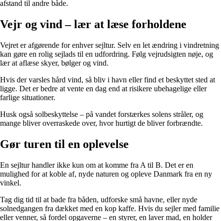
afstand til andre både.
Vejr og vind – lær at læse forholdene
Vejret er afgørende for enhver sejltur. Selv en let ændring i vindretning
kan gøre en rolig sejlads til en udfordring. Følg vejrudsigten nøje, og
lær at aflæse skyer, bølger og vind.
Hvis der varsles hård vind, så bliv i havn eller find et beskyttet sted at
ligge. Det er bedre at vente en dag end at risikere ubehagelige eller
farlige situationer.
Husk også solbeskyttelse – på vandet forstærkes solens stråler, og
mange bliver overraskede over, hvor hurtigt de bliver forbrændte.
Gør turen til en oplevelse
En sejltur handler ikke kun om at komme fra A til B. Det er en
mulighed for at koble af, nyde naturen og opleve Danmark fra en ny
vinkel.
Tag dig tid til at bade fra båden, udforske små havne, eller nyde
solnedgangen fra dækket med en kop kaffe. Hvis du sejler med familie
eller venner, så fordel opgaverne – en styrer, en laver mad, en holder