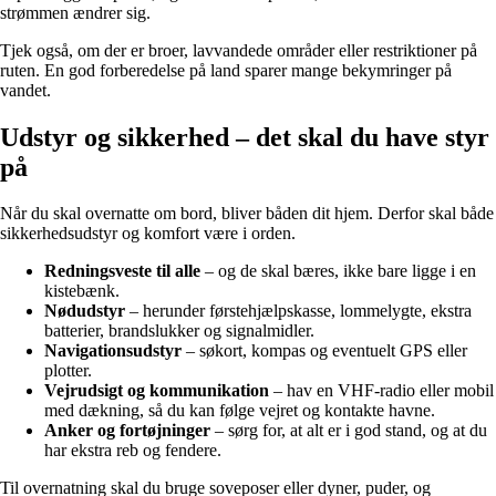
strømmen ændrer sig.
Tjek også, om der er broer, lavvandede områder eller restriktioner på
ruten. En god forberedelse på land sparer mange bekymringer på
vandet.
Udstyr og sikkerhed – det skal du have styr
på
Når du skal overnatte om bord, bliver båden dit hjem. Derfor skal både
sikkerhedsudstyr og komfort være i orden.
Redningsveste til alle
– og de skal bæres, ikke bare ligge i en
kistebænk.
Nødudstyr
– herunder førstehjælpskasse, lommelygte, ekstra
batterier, brandslukker og signalmidler.
Navigationsudstyr
– søkort, kompas og eventuelt GPS eller
plotter.
Vejrudsigt og kommunikation
– hav en VHF-radio eller mobil
med dækning, så du kan følge vejret og kontakte havne.
Anker og fortøjninger
– sørg for, at alt er i god stand, og at du
har ekstra reb og fendere.
Til overnatning skal du bruge soveposer eller dyner, puder, og