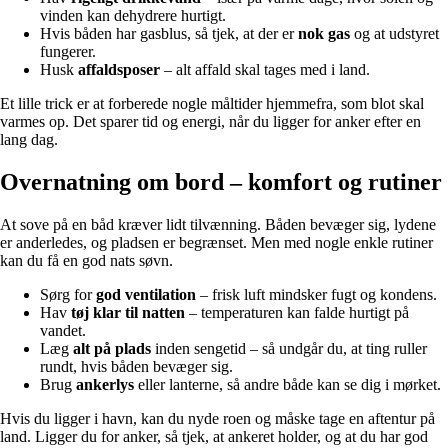
vinden kan dehydrere hurtigt.
Hvis båden har gasblus, så tjek, at der er
nok gas
og at udstyret
fungerer.
Husk
affaldsposer
– alt affald skal tages med i land.
Et lille trick er at forberede nogle måltider hjemmefra, som blot skal
varmes op. Det sparer tid og energi, når du ligger for anker efter en
lang dag.
Overnatning om bord – komfort og rutiner
At sove på en båd kræver lidt tilvænning. Båden bevæger sig, lydene
er anderledes, og pladsen er begrænset. Men med nogle enkle rutiner
kan du få en god nats søvn.
Sørg for
god ventilation
– frisk luft mindsker fugt og kondens.
Hav
tøj klar til natten
– temperaturen kan falde hurtigt på
vandet.
Læg
alt på plads
inden sengetid – så undgår du, at ting ruller
rundt, hvis båden bevæger sig.
Brug
ankerlys
eller lanterne, så andre både kan se dig i mørket.
Hvis du ligger i havn, kan du nyde roen og måske tage en aftentur på
land. Ligger du for anker, så tjek, at ankeret holder, og at du har god