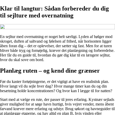
Klar til langtur: Sådan forbereder du dig
til sejlture med overnatning
En sejltur med overnatning er noget helt særligt. Lyden af bølger mod
skroget, duften af saltvand og følelsen af frihed, når horisonten ligger
åben foran dig – det er oplevelser, der sætter sig fast. Men for at turen
bliver både tryg og fornøjelig, kræver det planlægning og forberedelse.
Her får du en guide til, hvordan du gør dig klar til en længere sejltur,
hvor du skal sove om bord.
Planlæg ruten – og kend dine grænser
Før du kaster fortøjningerne, er det vigtigt at have en realistisk plan.
Hvor langt vil du sejle hver dag? Hvor mange timer kan du og din
besætning holde koncentrationen? Og hvor kan I lægge til for natten?
Start med at vælge en rute, der passer til jeres erfaring. Kystnær sejlads
giver mulighed for at søge havn hurtigt, hvis vejret vender, mens åbent
farvand kræver mere erfaring og udstyr. Brug søkort og havneguider til
at planlægge etaperne, og hav altid en plan B, hvis vinden eller