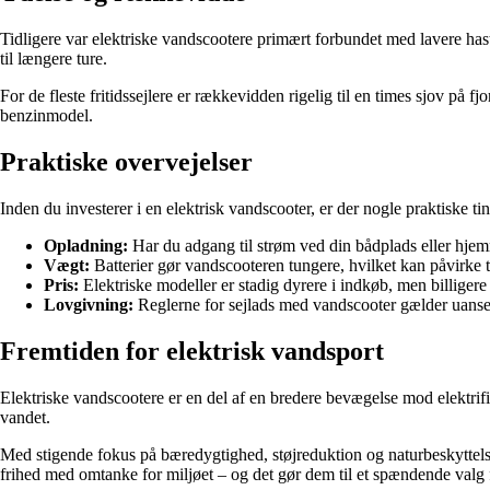
Tidligere var elektriske vandscootere primært forbundet med lavere has
til længere ture.
For de fleste fritidssejlere er rækkevidden rigelig til en times sjov på
benzinmodel.
Praktiske overvejelser
Inden du investerer i en elektrisk vandscooter, er der nogle praktiske ti
Opladning:
Har du adgang til strøm ved din bådplads eller hje
Vægt:
Batterier gør vandscooteren tungere, hvilket kan påvirke 
Pris:
Elektriske modeller er stadig dyrere i indkøb, men billigere 
Lovgivning:
Reglerne for sejlads med vandscooter gælder uanset
Fremtiden for elektrisk vandsport
Elektriske vandscootere er en del af en bredere bevægelse mod elektrific
vandet.
Med stigende fokus på bæredygtighed, støjreduktion og naturbeskyttelse
frihed med omtanke for miljøet – og det gør dem til et spændende valg