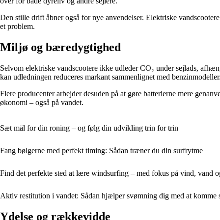
over for både dyreliv og andre sejlere.
Den stille drift åbner også for nye anvendelser. Elektriske vandscootere 
et problem.
Miljø og bæredygtighed
Selvom elektriske vandscootere ikke udleder CO₂ under sejlads, afhæn
kan udledningen reduceres markant sammenlignet med benzinmodeller
Flere producenter arbejder desuden på at gøre batterierne mere genanven
økonomi – også på vandet.
Sæt mål for din roning – og følg din udvikling trin for trin
Fang bølgerne med perfekt timing: Sådan træner du din surfrytme
Find det perfekte sted at lære windsurfing – med fokus på vind, vand 
Aktiv restitution i vandet: Sådan hjælper svømning dig med at komme s
Ydelse og rækkevidde