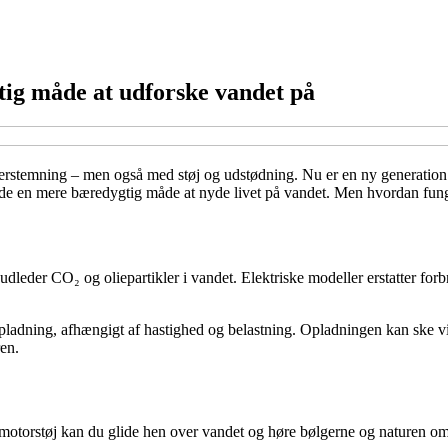
tig måde at udforske vandet på
rstemning – men også med støj og udstødning. Nu er en ny generation af
er de en mere bæredygtig måde at nyde livet på vandet. Men hvordan fung
udleder CO₂ og oliepartikler i vandet. Elektriske modeller erstatter fo
pladning, afhængigt af hastighed og belastning. Opladningen kan ske via
ren.
en motorstøj kan du glide hen over vandet og høre bølgerne og naturen 