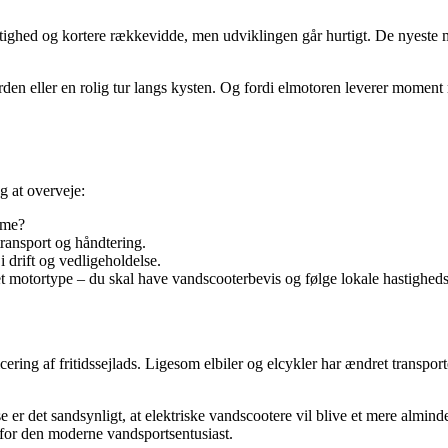
tighed og kortere rækkevidde, men udviklingen går hurtigt. De nyeste m
 fjorden eller en rolig tur langs kysten. Og fordi elmotoren leverer mome
ng at overveje:
mme?
transport og håndtering.
i drift og vedligeholdelse.
 motortype – du skal have vandscooterbevis og følge lokale hastigheds-
ering af fritidssejlads. Ligesom elbiler og elcykler har ændret transpor
 er det sandsynligt, at elektriske vandscootere vil blive et mere almin
 for den moderne vandsportsentusiast.