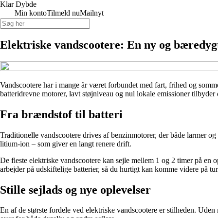
Klar Dybde
Min konto
Tilmeld nu
Mailnyt
Elektriske vandscootere: En ny og bæredyg
Vandscootere har i mange år været forbundet med fart, frihed og somme
batteridrevne motorer, lavt støjniveau og nul lokale emissioner tilbyd
Fra brændstof til batteri
Traditionelle vandscootere drives af benzinmotorer, der både larmer og 
litium-ion – som giver en langt renere drift.
De fleste elektriske vandscootere kan sejle mellem 1 og 2 timer på en o
arbejder på udskiftelige batterier, så du hurtigt kan komme videre på tu
Stille sejlads og nye oplevelser
En af de største fordele ved elektriske vandscootere er stilheden. Ud